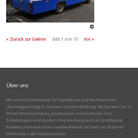
« Zurück zur Galerie
Bild 1 von 10
Vor »
Über uns
Wir sind ein Fachbetrieb für Digitaldruck und Werbetechnik,
überwiegend tätig in Sachsen und Brandenburg. Wir beraten Sie zu
Ihrem Werbevorhaben, produzieren und montieren Ihre
Schildanlagen und drucken Ihre Werbung auch im Großformat.
Reklame Schenker ist ein Familienbetrieb mit mehr als 30 Jahren
Erfahrung in der Werbebranche.