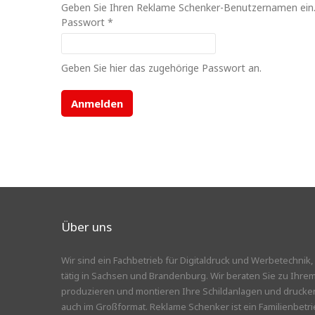
Geben Sie Ihren Reklame Schenker-Benutzernamen ein
Passwort
*
Geben Sie hier das zugehörige Passwort an.
Über uns
Wir sind ein Fachbetrieb für Digitaldruck und Werbetechni
tätig in Sachsen und Brandenburg. Wir beraten Sie zu Ihr
produzieren und montieren Ihre Schildanlagen und druck
auch im Großformat. Reklame Schenker ist ein Familienbetri