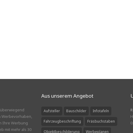
.
Aus unserem Angebot
U
k, überwiegend
R
Aufsteller
Bauschilder
Infotafeln
em Werbevorhaben,
H
Fahrzeugbeschriftung
Fräsbuchstaben
en Ihre Werbung
0
eb mit mehr als 30
Objektbeschilderung
Werbeplanen