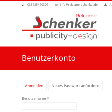
Direkt zum Inhalt
035725/ 70307
info@reklame-schenker.de
A
Sie sind hier
Benutzerkonto
Haupt-Reiter
Anmelden
(aktiver Reiter)
Neues Passwort anfordern
Benutzername
*