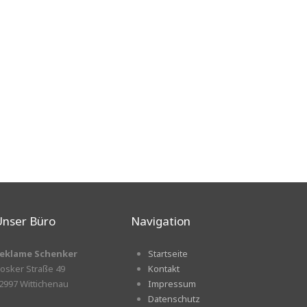
nser Büro
Navigation
eklame Schenker
Startseite
osker Straße 49
Kontakt
2997 Wittichenau
Impressum
Datenschutz